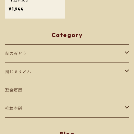
¥1,944
Category
肉の近どう
肉商品
岡じまうどん
ギフト贈答用
遊食房屋
椎茸本舗
セット売り
Blog