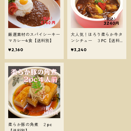
厳選素材のスパイシーキー
大人気！ほろり柔らか牛タ
マカレー4食【送料別】
ンシチュー ３PC【送料
別】
¥2,160
¥3,240
柔らか豚の角煮 ２pc
【送料別】