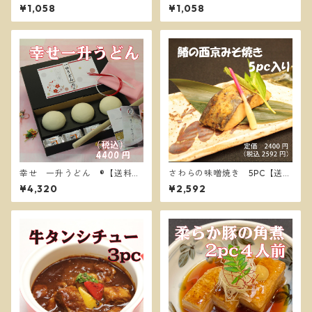
１本【送料別】
本【送料別】
¥1,058
¥1,058
幸せ 一升うどん ®【送料
さわらの味噌焼き 5PC【送料
別】
別】
¥4,320
¥2,592