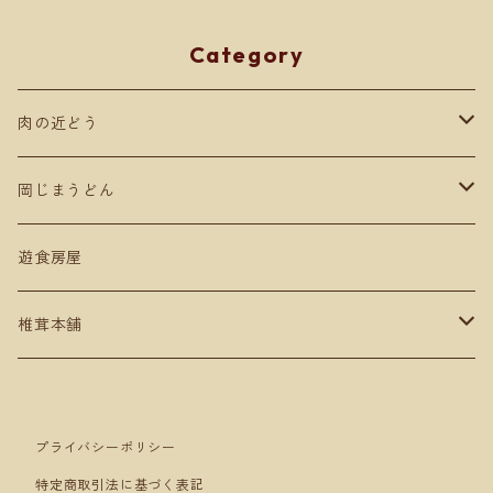
Category
肉の近どう
肉商品
岡じまうどん
ギフト贈答用
遊食房屋
椎茸本舗
セット売り
プライバシーポリシー
特定商取引法に基づく表記