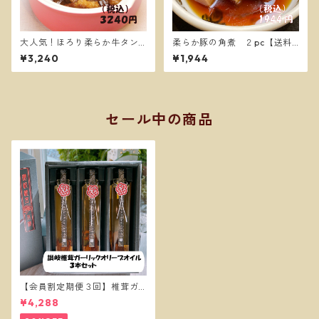
大人気！ほろり柔らか牛タン
柔らか豚の角煮 ２pc【送料
シチュー ３PC【送料別】
別】
¥3,240
¥1,944
セール中の商品
【会員割定期便３回】椎茸ガ
ーリックオイル３本セット
¥4,288