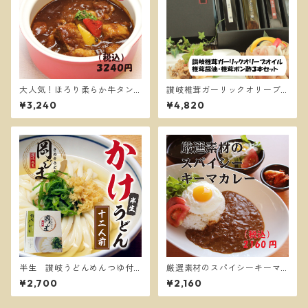
大人気！ほろり柔らか牛タン
讃岐椎茸ガーリックオリーブ
シチュー ３PC【送料別】
オイル・椎茸醤油・椎茸ポン
¥3,240
¥4,820
酢・３本セット
半生 讃岐うどんめんつゆ付
厳選素材のスパイシーキーマ
き１２人前かけうどん
カレー4食【送料別】
¥2,700
¥2,160