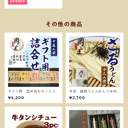
20%OFF
その他の商品
ギフト用 詰め合わせ１５人
半生 讃岐うどんめんつゆ付
前
き１２人前 ざるうどん
¥4,200
¥2,700