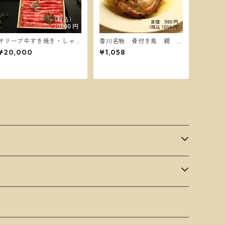
オリーブ牛すき焼き・しゃ
香川名物 骨付き鳥 親
ぶしゃぶ三段重【送料無
１本【送料別】
¥20,000
¥1,058
料】