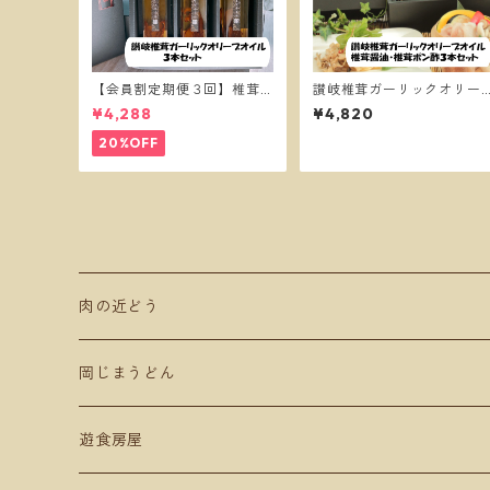
【会員割定期便３回】椎茸
讃岐椎茸ガーリックオリー
ガーリックオイル３本セッ
ブオイル・椎茸醤油・椎茸
¥4,288
¥4,820
ト
ポン酢・３本セット
20%OFF
肉の近どう
肉商品
岡じまうどん
ギフト贈答用
遊食房屋