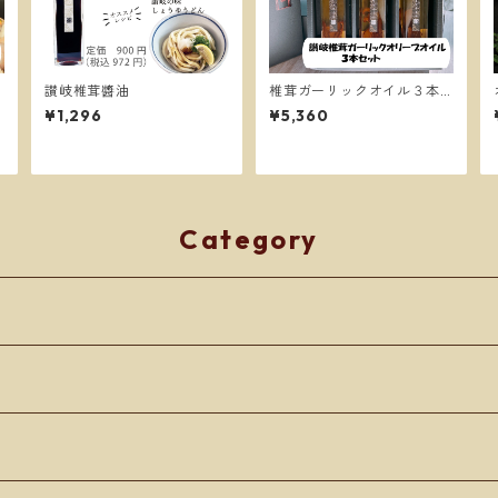
讃岐椎茸醬油
椎茸ガーリックオイル３本
セット
¥1,296
¥5,360
Category