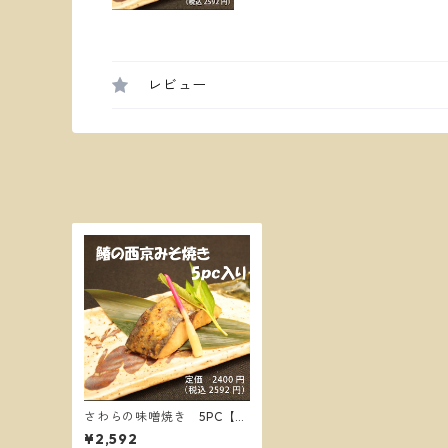
レビュー
さわらの味噌焼き 5PC【送
料別】
¥2,592