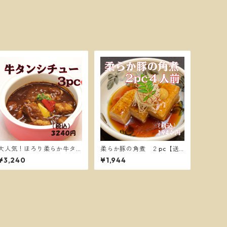
大人気！ほろり柔らか牛タ
柔らか豚の角煮 ２pc【送
ンシチュー ３PC【送料
料別】
¥3,240
¥1,944
別】