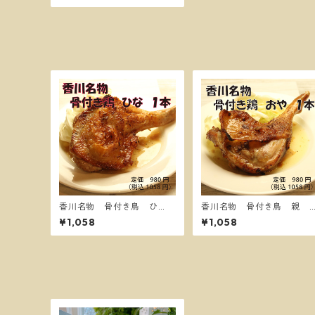
香川名物 骨付き鳥 ひ
香川名物 骨付き鳥 親
な １本【送料別】
１本【送料別】
¥1,058
¥1,058