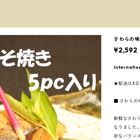
さわらの味
¥2,592
Internatio
★配送は3
■ さわらの
新鮮なさわ
なりました
妙なバラン