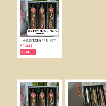
【会員割定期便３回】椎茸
ガーリックオイル３本セッ
¥4,288
ト
20%OFF