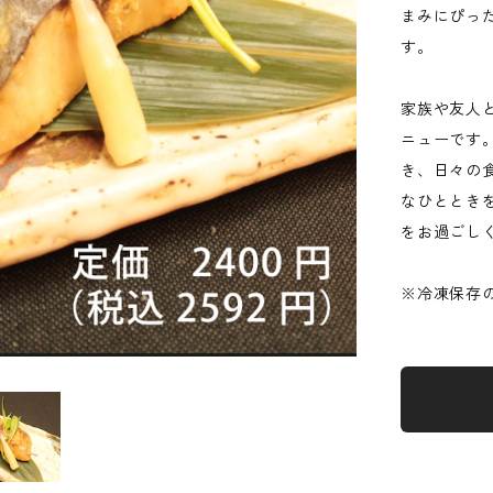
まみにぴっ
す。
家族や友人
ニューです
き、日々の
なひととき
をお過ごし
※冷凍保存