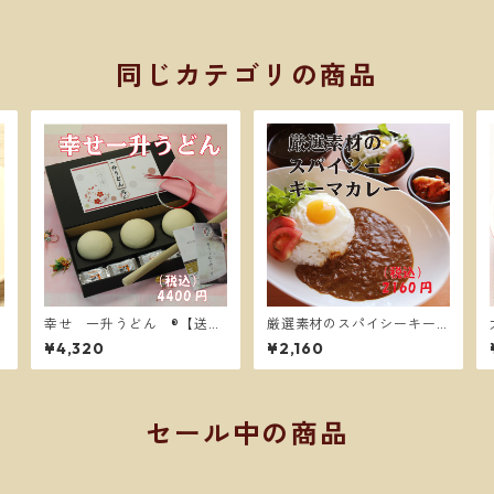
同じカテゴリの商品
幸せ 一升うどん ®【送料
厳選素材のスパイシーキー
別】
マカレー4食【送料別】
¥4,320
¥2,160
セール中の商品