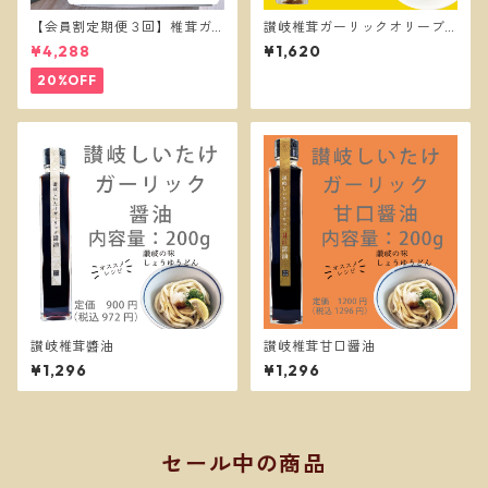
【会員割定期便３回】椎茸ガ
讃岐椎茸ガーリックオリーブ
ーリックオイル３本セット
オイル
¥4,288
¥1,620
20%OFF
讃岐椎茸醬油
讃岐椎茸甘口醤油
¥1,296
¥1,296
セール中の商品