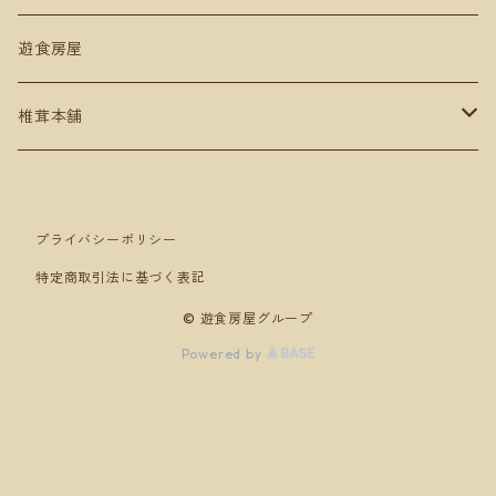
ギフト贈答用
遊食房屋
椎茸本舗
セット売り
プライバシーポリシー
特定商取引法に基づく表記
© 遊食房屋グループ
Powered by