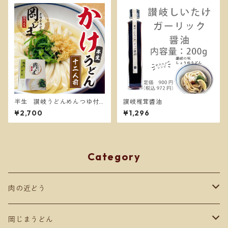
半生 讃岐うどんめんつゆ付
讃岐椎茸醬油
き１２人前かけうどん
¥2,700
¥1,296
Category
肉の近どう
肉商品
岡じまうどん