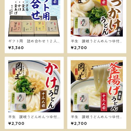
ギフト用 詰め合わせ１２人
半生 讃岐うどんめんつゆ付
前
き１２人前ぶっかけうどん
¥3,360
¥2,700
半生 讃岐うどんめんつゆ付
半生 讃岐うどんめんつゆ付
き１２人前かけうどん
き１２人前 釜揚げうどん
¥2,700
¥2,700