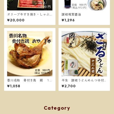
オリーブ牛すき焼き・しゃぶ
讃岐椎茸醬油
しゃぶ三段重【送料無料】
¥20,000
¥1,296
香川名物 骨付き鳥 親 １
半生 讃岐うどんめんつゆ付
本【送料別】
き１２人前 ざるうどん
¥1,058
¥2,700
Category