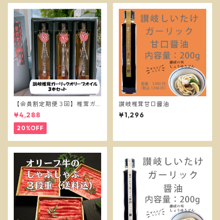
【会員割定期便３回】椎茸ガ
讃岐椎茸甘口醤油
ーリックオイル３本セット
¥4,288
¥1,296
20%OFF