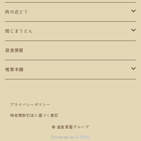
肉の近どう
肉商品
岡じまうどん
ギフト贈答用
遊食房屋
椎茸本舗
セット売り
プライバシーポリシー
特定商取引法に基づく表記
© 遊食房屋グループ
Powered by