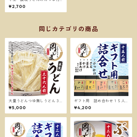
き１２人前 釜玉うどん
¥2,700
同じカテゴリの商品
大量うどんつゆ無しうどん３
ギフト用 詰め合わせ１５人
６人前
前
¥5,000
¥4,200