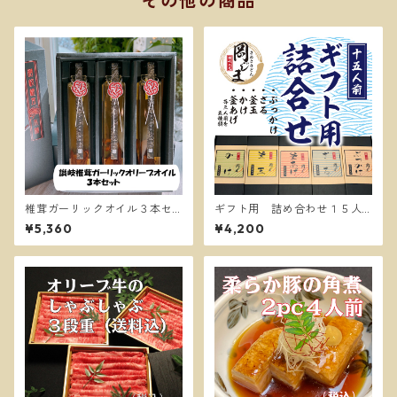
その他の商品
椎茸ガーリックオイル３本セ
ギフト用 詰め合わせ１５人
ット
前
¥5,360
¥4,200