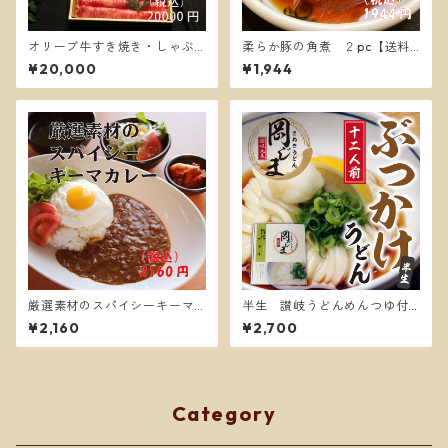
オリーブ牛すき焼き・しゃぶ
柔らか豚の角煮 ２pc【送料
しゃぶ三段重【送料無料】
別】
¥20,000
¥1,944
厳選素材のスパイシーキーマ
半生 讃岐うどんめんつゆ付
カレー4食【送料別】
き１２人前ぶっかけうどん
¥2,160
¥2,700
Category