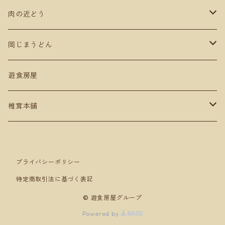
肉の近どう
肉商品
岡じまうどん
ギフト贈答用
遊食房屋
椎茸本舗
セット売り
プライバシーポリシー
特定商取引法に基づく表記
© 遊食房屋グループ
Powered by