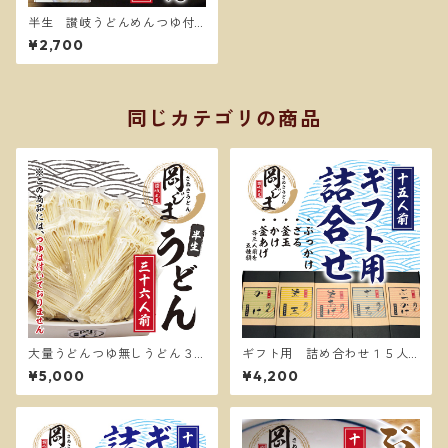
半生 讃岐うどんめんつゆ付
き１２人前 釜揚げうどん
¥2,700
同じカテゴリの商品
大量うどんつゆ無しうどん３
ギフト用 詰め合わせ１５人
６人前
前
¥5,000
¥4,200