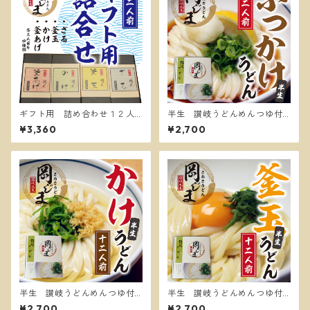
ギフト用 詰め合わせ１２人
半生 讃岐うどんめんつゆ付
前
き１２人前ぶっかけうどん
¥3,360
¥2,700
半生 讃岐うどんめんつゆ付
半生 讃岐うどんめんつゆ付
き１２人前かけうどん
き１２人前 釜玉うどん
¥2,700
¥2,700