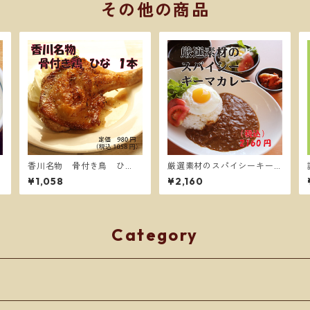
その他の商品
香川名物 骨付き鳥 ひ
厳選素材のスパイシーキー
な １本【送料別】
マカレー4食【送料別】
¥1,058
¥2,160
Category