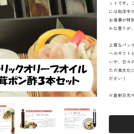
ットです。
には和洋中
お食事が特
かな香りが
上質なパッ
へのギフト
いや、日々
たの食文化
ださい！
※直射日光