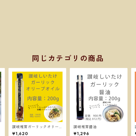
同じカテゴリの商品
讃岐椎茸ガーリックオリー
讃岐椎茸醬油
ブオイル
¥1,620
¥1,296