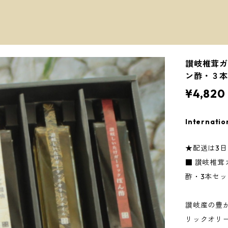
讃岐椎茸ガ
ン酢・３
¥4,820
Internatio
★配送は3
■ 讃岐椎
酢・3本セッ
讃岐産の豊
リックオリ