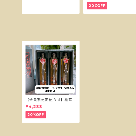
20%OFF
【会員割定期便３回】椎茸
ガーリックオイル３本セッ
¥4,288
ト
20%OFF