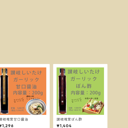
讃岐椎茸甘口醤油
讃岐椎茸ぽん酢
¥1,296
¥1,404