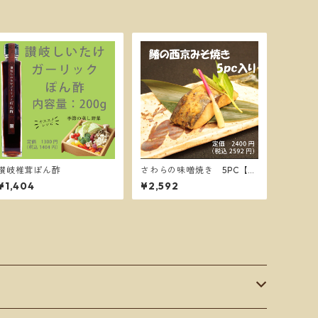
讃岐椎茸ぽん酢
さわらの味噌焼き 5PC【送
料別】
¥1,404
¥2,592