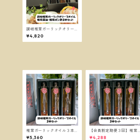
讃岐椎茸ガーリックオリー
ブオイル・椎茸醤油・椎茸
¥4,820
ポン酢・３本セット
椎茸ガーリックオイル３本
【会員割定期便３回】椎茸
セット
ガーリックオイル３本セッ
¥5,360
¥4,288
ト